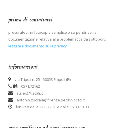
prima di contattarci
procuratevi, in fotocopia semplice o su pendrive, la
documentazione relativa alla problematica da sottoporci.
leggete il documento sulla privacy
informazioni
via Tripoli n. 25 - 50053 Empoli (FI)
0571.72162
zu.lex@tiscali.it
antonio.zuccala@firenze.pecavvocati.it
lun-ven dalle 9:00-12:30 e dalle 16:00-19:00
area sanificata ad ogni accesso con