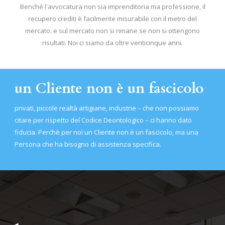
Benché l'avvocatura non sia imprenditoria ma professione, il
recupero crediti è facilmente misurabile con il metro del
mercato: e sul mercato non si rimane se non si ottengono
risultati. Noi ci siamo da oltre venticinque anni.
un Cliente non è un fascicolo
privati, piccole realtà artigiane, industrie – che non possiamo
citare per rispetto del Codice Deontologico – ci hanno dato
fiducia. Perchè per noi un Cliente non è un fascicolo, ma una
Persona che ha bisogno di assistenza specifica.